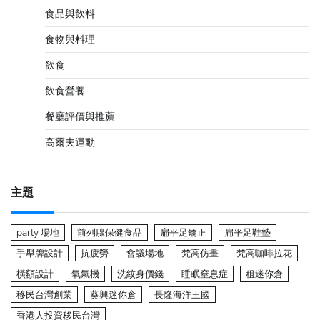
食品與飲料
食物與料理
飲食
飲食營養
餐廳評價與推薦
高爾夫運動
主題
party 場地
前列腺保健食品
扁平足矯正
扁平足鞋墊
手舉牌設計
抗疲勞
會議場地
梵高仿畫
梵高咖啡拉花
橫額設計
氧氣機
洗紋身價錢
睡眠窒息症
租迷你倉
移民台灣創業
葵興迷你倉
長隆海洋王國
香港人投資移民台灣