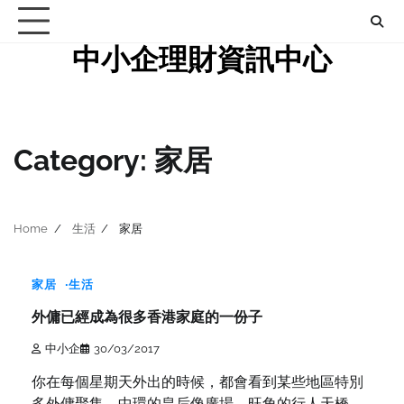
Skip
to
中小企理財資訊中心
content
Category:
家居
0
Home
生活
家居
min
read
家居
生活
外傭已經成為很多香港家庭的一份子
中小企
30/03/2017
你在每個星期天外出的時候，都會看到某些地區特別
多外傭聚集，中環的皇后像廣場、旺角的行人天橋、