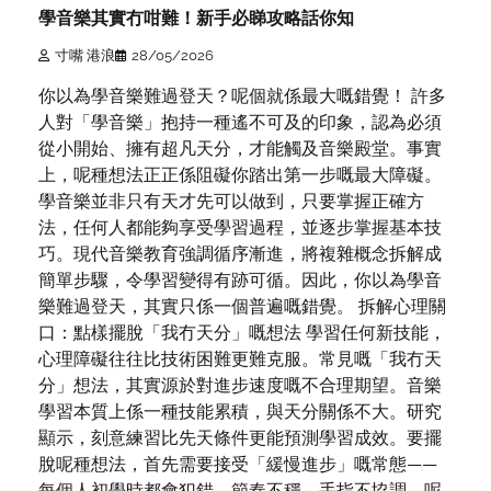
學音樂其實冇咁難！新手必睇攻略話你知
寸嘴 港浪
28/05/2026
你以為學音樂難過登天？呢個就係最大嘅錯覺！ 許多
人對「學音樂」抱持一種遙不可及的印象，認為必須
從小開始、擁有超凡天分，才能觸及音樂殿堂。事實
上，呢種想法正正係阻礙你踏出第一步嘅最大障礙。
學音樂並非只有天才先可以做到，只要掌握正確方
法，任何人都能夠享受學習過程，並逐步掌握基本技
巧。現代音樂教育強調循序漸進，將複雜概念拆解成
簡單步驟，令學習變得有跡可循。因此，你以為學音
樂難過登天，其實只係一個普遍嘅錯覺。 拆解心理關
口：點樣擺脫「我冇天分」嘅想法 學習任何新技能，
心理障礙往往比技術困難更難克服。常見嘅「我冇天
分」想法，其實源於對進步速度嘅不合理期望。音樂
學習本質上係一種技能累積，與天分關係不大。研究
顯示，刻意練習比先天條件更能預測學習成效。要擺
脫呢種想法，首先需要接受「緩慢進步」嘅常態——
每個人初學時都會犯錯、節奏不穩、手指不協調，呢