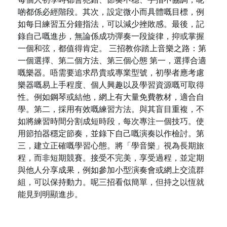
啲都係必經階段。其次，設定微小而具體嘅目標，例
如每日練習五分鐘指法，可以減少挫敗感。最後，記
錄自己嘅進步，無論係成功彈奏一段旋律，抑或掌握
一個和弦，都值得肯定。 三招教你踏上音樂之路：第
一個選擇、第二個方法、第三個心態 第一，選擇合適
嘅樂器。唔需要追求昂貴或專業型號，初學者應考慮
樂器嘅易上手程度、個人興趣以及學習資源嘅可取得
性。例如鋼琴或結他，網上有大量免費教材，適合自
學。第二，採用有效嘅練習方法。與其盲目重複，不
如將練習時間分割成短時段，每次專注一個技巧。使
用節拍器穩定節奏，並錄下自己嘅演奏以作檢討。第
三，建立正確嘅學習心態。將「學音樂」視為長期旅
程，而非短期競賽。接受不完美，享受過程，並定期
與他人分享成果，例如參加小型演奏會或網上交流群
組，可以保持動力。呢三招看似簡單，但持之以恆就
能見到明顯進步。