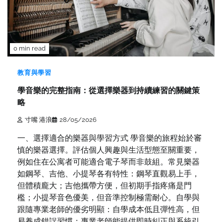
0 min read
教育與學習
學音樂的完整指南：從選擇樂器到持續練習的關鍵策
略
寸嘴 港浪
28/05/2026
一、選擇適合的樂器與學習方式 學音樂的旅程始於審
慎的樂器選擇。評估個人興趣與生活型態至關重要，
例如住在公寓者可能適合電子琴而非鼓組。常見樂器
如鋼琴、吉他、小提琴各有特性：鋼琴直觀易上手，
但體積龐大；吉他攜帶方便，但初期手指疼痛是門
檻；小提琴音色優美，但音準控制極需耐心。自學與
跟隨專業老師的優劣明顯：自學成本低且彈性高，但
易養成錯誤習慣；專業老師能提供即時糾正與系統引