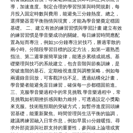
導，加速進度。制定合理的學習預算與時間規劃，每
月投入固定時數與費用，能避免三分鐘熱度。總之，
選擇樂器需平衡熱情與現實，才能為學音樂奠定穩固
基礎。 二、建立有效的練習習慣與學習計畫 建立有效
的練習習慣是學音樂成功的關鍵。每日練習時間應配
置為短而專注，例如30分鐘專注於技巧，勝過零散的
兩小時。分階段學習目標的設定方法，如第一週熟悉
指法、第二週掌握簡單旋律，能逐步累積成就感。基
礎樂理與技巧的系統建立，包含音階與節奏訓練，是
突破進階的基石。定期檢視進度與調整策略，例如每
兩週錄音回放，可客觀評估不足。透過結構化計畫，
學音樂者能避免盲目練習，確保每一步都穩固前進。
三、克服學音樂過程中的常見挑戰 學音樂過程中，常
見挑戰如初期挫折感與動力維持，可透過設定小獎勵
來克服。技術瓶頸期的突破方式，如暫停進度回頭練
習基礎，能重新聚焦。時間管理與生活平衡的協調，
建議將練習融入日常作息，例如早晨10分鐘暖指。尋
求外部資源與社群支持的重要性，參與線上論壇或實