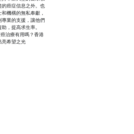
盡的癌症信息之外。也
士和機構的無私奉獻，
到專業的支援，讓他們
資助，提高求生率。
ts: 肝癌治療有用嗎？香港
點亮希望之光