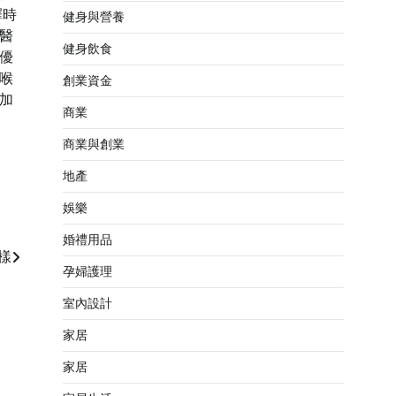
擇時
健身與營養
醫
健身飲食
優
喉
創業資金
加
商業
商業與創業
地產
娛樂
婚禮用品
樣
孕婦護理
室內設計
家居
家居