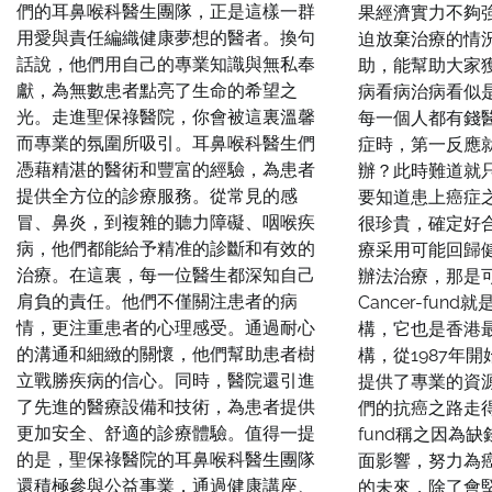
們的耳鼻喉科醫生團隊，正是這樣一群
果經濟實力不夠
用愛與責任編織健康夢想的醫者。換句
迫放棄治療的情
話說，他們用自己的專業知識與無私奉
助，能幫助大家
獻，為無數患者點亮了生命的希望之
病看病治病看似
光。走進聖保祿醫院，你會被這裏溫馨
每一個人都有錢
而專業的氛圍所吸引。耳鼻喉科醫生們
症時，第一反應
憑藉精湛的醫術和豐富的經驗，為患者
辦？此時難道就
提供全方位的診療服務。從常見的感
要知道患上癌症
冒、鼻炎，到複雜的聽力障礙、咽喉疾
很珍貴，確定好
病，他們都能給予精准的診斷和有效的
療采用可能回歸
治療。在這裏，每一位醫生都深知自己
辦法治療，那是
肩負的責任。他們不僅關注患者的病
Cancer-fu
情，更注重患者的心理感受。通過耐心
構，它也是香港
的溝通和細緻的關懷，他們幫助患者樹
構，從1987年
立戰勝疾病的信心。同時，醫院還引進
提供了專業的資
了先進的醫療設備和技術，為患者提供
們的抗癌之路走得更
更加安全、舒適的診療體驗。值得一提
fund稱之因為
的是，聖保祿醫院的耳鼻喉科醫生團隊
面影響，努力為
還積極參與公益事業，通過健康講座、
的未來，除了會