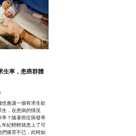
求生率，患癌群體
5
錢也會讓一個有求生欲
求生，在患病的情況
存率？隨著癌症病發率
人年紀輕輕就患上了可
他們痛苦不已，此時如