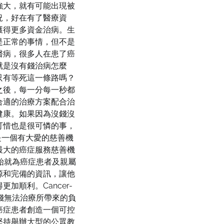
強大，就有可能出現被
況，好在有了醫療資
獲得更多資金治病。生
是正常的事情，但不是
醫病，很多人在患了癌
就是沒有錢治病怎麼
只有等死這一條路嗎？
之後，每一分每一秒都
合適的治療方案配合治
健康。如果因為沒錢沒
可惜也是很可憐的事，
nd就是一個有大愛的慈善機
最大的癌症服務慈善機
開始就為癌症患者及親屬
源和完備的資訊，讓他
加順利。Cancer-
缺錢無法治療所帶來的負
癌症患者創造一個可控
堅持舉辦大型的公眾教