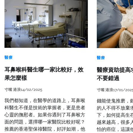
醫療
醫療
耳鼻喉科醫生哪一家比較好，效
醫療資助提高
果怎麼樣
不要錯過
寸嘴 港浪
14/02/2025
寸嘴 港浪
17/01/202
我們都知道，在醫學的道路上，耳鼻喉
錢能使鬼推磨，
科醫生不僅是技術的掌握者，更是患者
的人不得不放棄
心靈的撫慰者。如果你遇到了耳鼻喉方
下，如何提高生
面的問題，選擇哪一家醫院比較好呢？
越來越高，很多
推薦的香港聖保祿醫院，好評如潮，他
怕的癌症，這讓