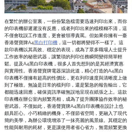
在繁忙的辦公室裏，一份份緊急檔需要迅速列印出來，而你
的印表機卻遲遲沒有反應，或者列印出來的檔模糊不清，這
不僅會耽誤工作進度，更會被領導責罵。但如果你擁有一臺
香港聲寶牌A4
黑白打印機
，這一切都將變得不一樣了。這
款印表機以其高效、穩定的表現，成為了眾多職場人士提升
工作效率的秘密武器，讓繁瑣的列印任務瞬間變得簡單輕
鬆。提及A4黑白印表機，很多人首先想到的是其經濟實惠
與實用性。香港聲寶牌電器深諳此道，精心打造的A4黑白
印表機不僅擁有超高的性價比，更在列印速度與清晰度上做
到了極致。無論是日常的檔列印，還是緊急的報告輸出，它
都能迅速回應，確保資訊準確無誤地呈現在紙張之上。這款
印表機在辦公室內頻繁亮相，成為了提升團隊協作效率的秘
密武器。不僅如此，香港聲寶牌A4黑白印表機在設計上也
頗具匠心。小巧精緻的機身，不僅節省空間，更融入了現代
簡約美學，為辦公環境增添了一抹亮麗的風景線。其穩定的
性能與耐用的耗材，更是讓使用者省心省力，無需頻繁更換