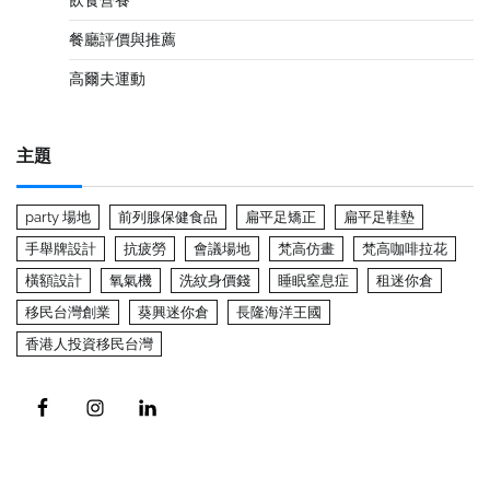
飲食營養
餐廳評價與推薦
高爾夫運動
主題
party 場地
前列腺保健食品
扁平足矯正
扁平足鞋墊
手舉牌設計
抗疲勞
會議場地
梵高仿畫
梵高咖啡拉花
橫額設計
氧氣機
洗紋身價錢
睡眠窒息症
租迷你倉
移民台灣創業
葵興迷你倉
長隆海洋王國
香港人投資移民台灣