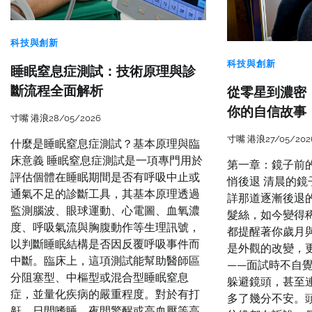
科技與創新
科技與創新
睡眠窒息症測試：技術原理與診
斷流程全面解析
從零星到濃密
你的自信故事
寸嘴 港浪
28/05/2026
寸嘴 港浪
27/05/202
什麼是睡眠窒息症測試？基本原理與臨
床意義 睡眠窒息症測試是一項專門用於
第一章：鏡子前
評估個體在睡眠期間是否有呼吸中止或
悄後退 清晨的
通氣不足的診斷工具，其基本原理透過
詳那道逐漸後退
監測腦波、眼球運動、心電圖、血氧濃
髮絲，如今變得
度、呼吸氣流與胸腹動作等生理訊號，
都提醒著你歲月
以判斷睡眠結構是否因反覆呼吸事件而
是外觀的改變，
中斷。臨床上，這項測試能幫助醫師區
——面試時不自
分阻塞型、中樞型或混合型睡眠窒息
躲避鏡頭，甚至
症，並量化疾病的嚴重程度。對於有打
多了幾分不安。
鼾、日間嗜睡、夜間驚醒或高血壓等高