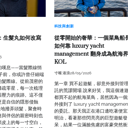
科技與創新
：生髮丸如何改寫
從零開始的奢華：一個菜鳥船
如何靠 luxury yacht
management 翻身成為航海
6
KOL
的嘆息——當髮際線悄
寸嘴 港浪
28/05/2026
鏡子前，你或許曾仔細端
的髮際線。從前茂密的
第一章 買不起遊艇，卻意外接到管
稀疏零星，每一次梳理
託的荒謬開場 說來好笑，我這個連
與壓力的痕跡。這不僅
都買不起的航海菜鳥，居然因為一個
更是自信的隱形侵蝕
外接到了 luxury yacht managemen
覺地撥弄頭髮，聚會時
的委託。那天我正在港口邊吃著便宜
連與伴侶的親密時刻也
明治，看著那些閃亮亮的巨型遊艇發
頭皮上的每一寸空白，
呆，結果一位滿臉焦慮的富豪突然衝