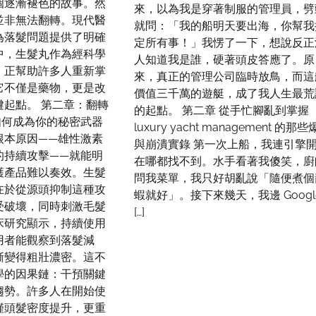
個逐漸褪色的故事。然
來，以為我是穿著制服的管理員，劈
並非無法翻轉。現代醫
就問：「我的船明天要出海，你幫我
為落髮問題提供了明確
定所有事！」我愣了一下，想說反正
中，生髮丸作為經科學
人知道我是誰，硬著頭皮答應了。原
，正幫助許多人重新掌
來，真正的管理公司臨時放鳥，而這
它不僅是藥物，更是改
價值三千萬的遊艇，成了我人生最荒
鍵起點。 第二章：翻轉
的起點。 第二章 從手忙腳亂到掌握
如何成為你的秘密武器
luxury yacht management 的那
根本原因——雄性激素
與崩潰實錄 第一次上船，我連引擎
的持續攻擊——就能明
在哪都找不到。水手看著我傻笑，廚
護產品難以奏效。生髮
問我菜單，我只好胡亂說「隨便煮個
在於從源頭抑制這種攻
蝦就好」。接下來幾天，我邊 Googl
受破壞，同時刺激毛髮
[…]
床研究顯示，持續使用
用者能觀察到落髮減
漸變得粗壯濃密。這不
學的因果鏈：干預關鍵
趨勢。許多人在開始使
僅頭髮密度提升，更重