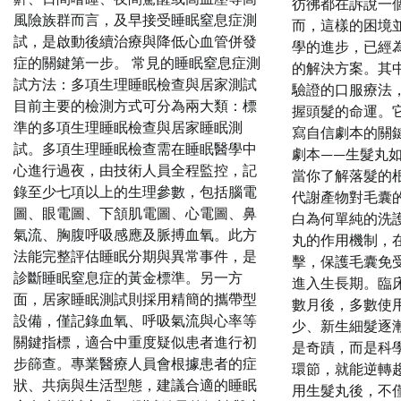
彷彿都在訴說一
風險族群而言，及早接受睡眠窒息症測
而，這樣的困境
試，是啟動後續治療與降低心血管併發
學的進步，已經
症的關鍵第一步。 常見的睡眠窒息症測
的解決方案。其
試方法：多項生理睡眠檢查與居家測試
驗證的口服療法
目前主要的檢測方式可分為兩大類：標
握頭髮的命運。
準的多項生理睡眠檢查與居家睡眠測
寫自信劇本的關
試。多項生理睡眠檢查需在睡眠醫學中
劇本——生髮丸
心進行過夜，由技術人員全程監控，記
當你了解落髮的
錄至少七項以上的生理參數，包括腦電
代謝產物對毛囊
圖、眼電圖、下頷肌電圖、心電圖、鼻
白為何單純的洗
氣流、胸腹呼吸感應及脈搏血氧。此方
丸的作用機制，
法能完整評估睡眠分期與異常事件，是
擊，保護毛囊免
診斷睡眠窒息症的黃金標準。另一方
進入生長期。臨
面，居家睡眠測試則採用精簡的攜帶型
數月後，多數使
設備，僅記錄血氧、呼吸氣流與心率等
少、新生細髮逐
關鍵指標，適合中重度疑似患者進行初
是奇蹟，而是科
步篩查。專業醫療人員會根據患者的症
環節，就能逆轉
狀、共病與生活型態，建議合適的睡眠
用生髮丸後，不