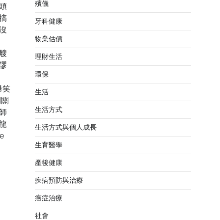
殯儀
頭
搞
牙科健康
沒
物業估價
艘
理財生活
謬
環保
些爆笑
生活
開關
生活方式
師
龍
生活方式與個人成長
e
生育醫學
產後健康
疾病預防與治療
癌症治療
社會