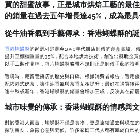
買的甜蜜故事，正是城市烘焙工藝的最佳
的銷量在過去五年增長達45%，成為最
從牛油香氣到手藝傳承：香港蝴蝶酥的誕
香港蝴蝶酥
的起源可追溯至1950年代餅店師傅的創意實驗
提升至麵糰重量的35%，配合本地烘焙技術，創造出酥脆金
以手工製作見稱，每片蝴蝶酥略帶不規則正是師傅手藝的證明
選購時，應留意餅店的歷史與口碑。根據消費者報告，選用優
配搭港式奶茶，讓牛油香氣與茶香互相提升；最好在購買後兩
逢中秋或新年，香港蝴蝶酥的銷量會增加三成，反映其在節慶
城市味覺的傳承：香港蝴蝶酥的情感與文
對於香港人而言，蝴蝶酥不僅是食物，更是連結過去與現在的
探訪親友，象徵心意與問候。許多家庭三代人都有屬於自己的