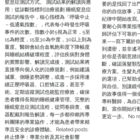
窒息症測試方式。 測試結果的解讀與應
要的是找回了出
用：從診斷指標到治療規劃 睡眠窒息症
你的自信故事，
測試的報告中，核心指標為「呼吸中止
紀律中開始改寫
－低通氣指數」，代表每小時發生呼吸
要耐心與專業指
事件的次數。指數小於5視為正常，5至
師評估下可靠的
15為輕度，15至30為中度，30以上則為
來——寫下屬於你
重度。醫師會結合血氧飽和度下降幅度
到濃密，並非遙
與睡眠結構破壞程度，評估疾病對身體
於你是否願意踏
的實際影響。解讀完成後，測試結果將
斷，確認落髮類
直接導向個人化的治療規劃，例如建議
療方案。生髮丸
減重、側睡姿勢調整，或進一步採用連
的選項，已幫助
續正壓呼吸器、口腔矯正器，甚至手
與自信。別讓鏡
術。定期追蹤測試也能監控療效，確保
的故事值得一個
患者獲得長期的睡眠健康管理。完整的
專科醫師，為自
睡眠窒息症測試流程，從問卷篩查、儀
劃。當你開始行
器配戴到報告解讀，每一步都仰賴跨專
更近一步。 No rela
科團隊的專業協作，才能為患者帶來精
準且安全的診療體驗。 Related posts:
終止懷孕：專業分析及其社會影響