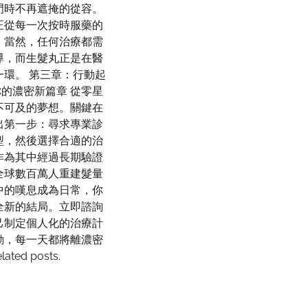
門時不再遮掩的從容。
正從每一次按時服藥的
。當然，任何治療都需
導，而生髮丸正是在醫
一環。 第三章：行動起
的濃密新篇章 從零星
不可及的夢想。關鍵在
出第一步：尋求專業診
型，然後選擇合適的治
作為其中經過長期驗證
全球數百萬人重建髮量
中的嘆息成為日常，你
全新的結局。立即諮詢
己制定個人化的治療計
動，每一天都將離濃密
ted posts.