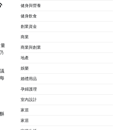
心
健身與營養
健身飲食
創業資金
商業
含量
商業與創業
仍
地產
娛樂
議
每
婚禮用品
孕婦護理
室內設計
家居
酥
家居