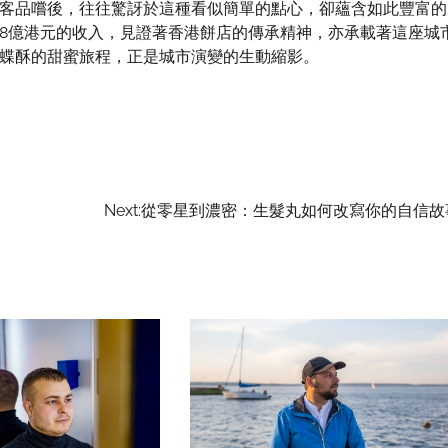
客品嚐後，往往驚訝於這種看似簡單的點心，卻蘊含如此豐富的
8億港元的收入，見證著香港餅店的傳承精神，亦承載著這座城
蝶酥的甜蜜旅程，正是城市演變的生動縮影。
Next:
從零星到濃密：生髮丸如何改寫你的自信故