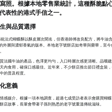
寫照。根據本地零售業統計，這種酥脆點
具代表性的港式手信之一。
生與品質選擇
。傳統法式蝴蝶酥以酥皮層次聞名，但香港師傅改良配方，將牛油
黃的外層與濃郁香氣的版本。本地老字號餅店如奇華與榮華，至今
。
質法國牛油的產品，色澤更均勻，入口時層次感更清晰。品嚐建
天內食用，確保口感最佳。近年來，不少餅店推出節日禮盒裝，
中的普及程度。
化意義
情感媒介。根據一項本地調查，超過七成受訪者表示會購買蝴蝶
餅店故事，長輩會帶著子孫到熟悉的老字號重溫傳統滋味。