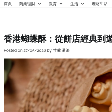
Skip
首頁
理財生活
商業理財
教育
生活
to
content
香港蝴蝶酥：從餅店經典到
Posted on
27/05/2026
by
寸嘴 港浪