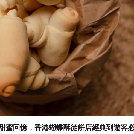
份甜蜜回憶，香港蝴蝶酥從餅店經典到遊客