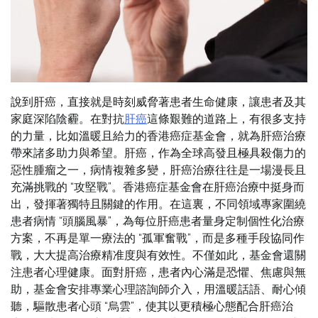
說到肝癌，直接就是時刻威脅著患者生命健康，讓患者及其
家庭深陷陰霾。在對抗
肝癌
這條艱難的道路上，有很多支持
的力量，比如溫暖且給力的香港癌症基金會，就為肝癌治療
帶來諸多助力與希望。肝癌，作為全球高發且極具殺傷力的
惡性腫瘤之一，病情複雜多變，肝癌治療往往是一場漫長且
充滿挑戰的 “攻堅戰”。香港癌症基金會在肝癌治療中挺身而
出，發揮著獨特且關鍵的作用。在這裏，不同領域專家圍繞
患者病情 “頭腦風暴”，為每位肝癌患者量身定制個性化治療
方案，不再是單一療法的 “孤軍奮戰”，而是多種手段協同作
戰，大大提高治療精准度與有效性。不僅如此，基金會還關
注患者心理健康。面對肝癌，患者內心滿是恐懼、焦慮與無
助，基金會安排專業心理諮詢師介入，用溫暖話語、耐心傾
聽，驅散患者心頭 “烏雲”，使其以更積極心態配合肝癌治