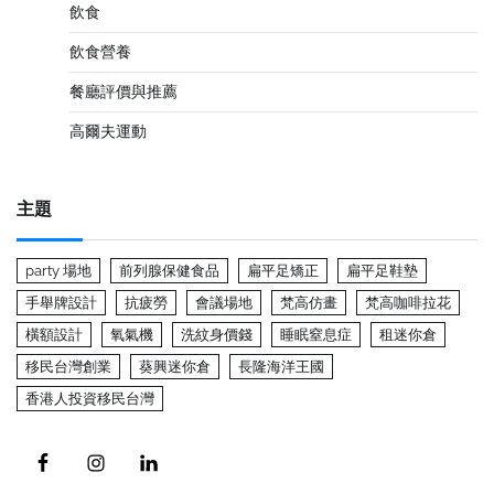
飲食
飲食營養
餐廳評價與推薦
高爾夫運動
主題
party 場地
前列腺保健食品
扁平足矯正
扁平足鞋墊
手舉牌設計
抗疲勞
會議場地
梵高仿畫
梵高咖啡拉花
橫額設計
氧氣機
洗紋身價錢
睡眠窒息症
租迷你倉
移民台灣創業
葵興迷你倉
長隆海洋王國
香港人投資移民台灣