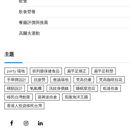
飲食
飲食營養
餐廳評價與推薦
高爾夫運動
主題
party 場地
前列腺保健食品
扁平足矯正
扁平足鞋墊
手舉牌設計
抗疲勞
會議場地
梵高仿畫
梵高咖啡拉花
橫額設計
氧氣機
洗紋身價錢
睡眠窒息症
租迷你倉
移民台灣創業
葵興迷你倉
長隆海洋王國
香港人投資移民台灣