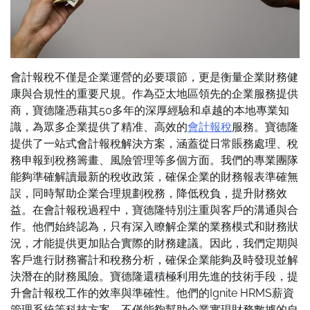
會計報稅不僅是企業運營的必要環節，更是衡量企業財務健
康與合規性的重要尺規。作為亞太地區領先的企業服務提供
商，寶德隆憑藉其50多年的深厚經驗和卓越的本地專業知
識，為眾多企業提供了精准、高效的
會計報稅
服務。寶德隆
提供了一站式會計報稅解決方案，涵蓋從日常賬務處理、稅
務申報到稅務籌畫、風險管理等多個方面。我們的專業團隊
能夠準確解讀最新的稅收政策，確保企業的財務報表準確無
誤，同時幫助企業合理規劃稅務，降低稅負，提升財務效
益。在會計報稅過程中，寶德隆特別注重與客戶的溝通與合
作。他們始終認為，只有深入瞭解企業的業務模式和財務狀
況，才能提供更加貼合實際的財務建議。因此，我們定期與
客戶進行財務審計和稅務分析，確保企業能夠及時發現並解
決潛在的財務風險。寶德隆還積極利用先進的技術手段，提
升會計報稅工作的效率與準確性。他們的Ignite HRMS薪資
管理系統等科技方案，不僅能夠幫助企業實現財務數據的自