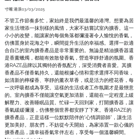
寸嘴 港浪
03/03/2025
不管工作節奏多忙，家始終是我們最溫馨的港灣。想要為居
家生活增添一抹別樣的風情，大家不妨嘗試室內擴香。這一
小小的改變，能讓家的每個角落都彌漫著令人愉悅的香氣，
仿佛置身於花海之中，瞬間提升生活的幸福感。選擇一款適
合自己的室內擴香產品是非常重要的。無論是精油擴香器還
是香薰蠟燭，都能有效散發香氣，營造寧靜舒適的氛圍。香
港RAZE品牌以其獨特的香氛配方，深受消費者喜愛。其擴
香產品不僅香氣持久，還能根據心情和需求選擇不同香味，
如清新的檸檬香、寧靜的薰衣草香，或是活力的橙花香，每
一次呼吸都成為享受。這樣的生活或者工作氛圍才是最愜意
的。室內擴香不僅能讓空氣更加清新，還能在一定程度上緩
解壓力、改善睡眠品質。忙碌一天回到家，打開擴香器，讓
香氣緩緩彌漫，仿佛整個世界都安靜了下來。香港RAZE的
擴香產品，正是這樣一位默默陪伴的“心情調節師”，讓生活
更加美好。朋友們，不妨從今天開始，為家添置一款心儀的
擴香產品，讓幸福香氣常伴左右，享受每一個溫馨瞬間。