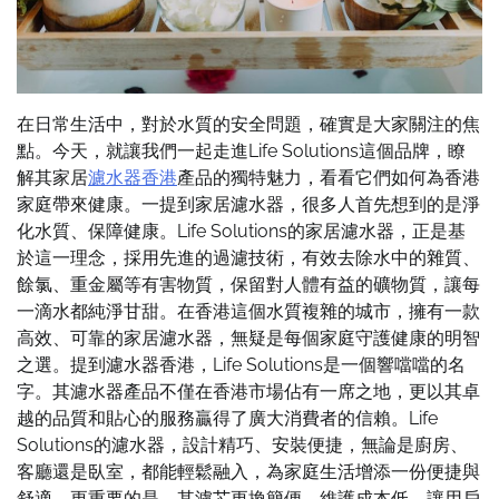
在日常生活中，對於水質的安全問題，確實是大家關注的焦
點。今天，就讓我們一起走進Life Solutions這個品牌，瞭
解其家居
濾水器香港
產品的獨特魅力，看看它們如何為香港
家庭帶來健康。一提到家居濾水器，很多人首先想到的是淨
化水質、保障健康。Life Solutions的家居濾水器，正是基
於這一理念，採用先進的過濾技術，有效去除水中的雜質、
餘氯、重金屬等有害物質，保留對人體有益的礦物質，讓每
一滴水都純淨甘甜。在香港這個水質複雜的城市，擁有一款
高效、可靠的家居濾水器，無疑是每個家庭守護健康的明智
之選。提到濾水器香港，Life Solutions是一個響噹噹的名
字。其濾水器產品不僅在香港市場佔有一席之地，更以其卓
越的品質和貼心的服務贏得了廣大消費者的信賴。Life
Solutions的濾水器，設計精巧、安裝便捷，無論是廚房、
客廳還是臥室，都能輕鬆融入，為家庭生活增添一份便捷與
舒適。更重要的是，其濾芯更換簡便，維護成本低，讓用戶