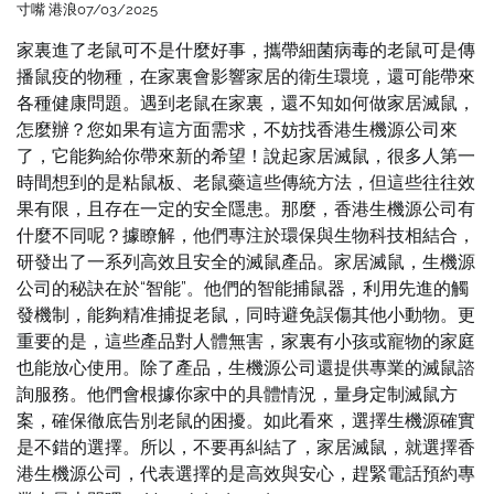
寸嘴 港浪
07/03/2025
家裏進了老鼠可不是什麼好事，攜帶細菌病毒的老鼠可是傳
播鼠疫的物種，在家裏會影響家居的衛生環境，還可能帶來
各種健康問題。遇到老鼠在家裏，還不知如何做家居滅鼠，
怎麼辦？您如果有這方面需求，不妨找香港生機源公司來
了，它能夠給你帶來新的希望！說起家居滅鼠，很多人第一
時間想到的是粘鼠板、老鼠藥這些傳統方法，但這些往往效
果有限，且存在一定的安全隱患。那麼，香港生機源公司有
什麼不同呢？據瞭解，他們專注於環保與生物科技相結合，
研發出了一系列高效且安全的滅鼠產品。家居滅鼠，生機源
公司的秘訣在於“智能”。他們的智能捕鼠器，利用先進的觸
發機制，能夠精准捕捉老鼠，同時避免誤傷其他小動物。更
重要的是，這些產品對人體無害，家裏有小孩或寵物的家庭
也能放心使用。除了產品，生機源公司還提供專業的滅鼠諮
詢服務。他們會根據你家中的具體情況，量身定制滅鼠方
案，確保徹底告別老鼠的困擾。如此看來，選擇生機源確實
是不錯的選擇。所以，不要再糾結了，家居滅鼠，就選擇香
港生機源公司，代表選擇的是高效與安心，趕緊電話預約專